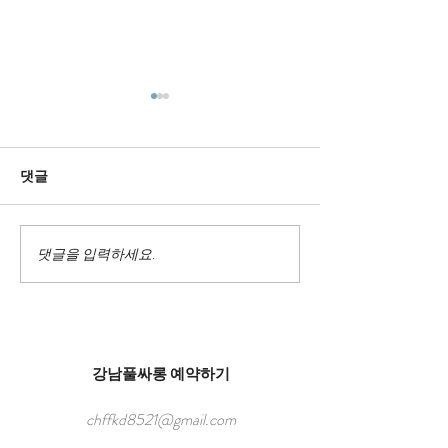
댓글
강남룸싸롱 세인트룸
댓글을 입력하세요.
강남 밤문화 종
내
강남풀싸롱 예약하기
chffkd8521@gmail.com