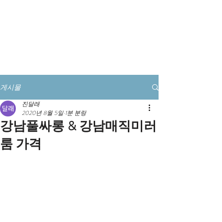
풀싸롱예약 전화클릭
게시물
진달래
2020년 8월 5일
1분 분량
강남풀싸롱 & 강남매직미러
룸 가격