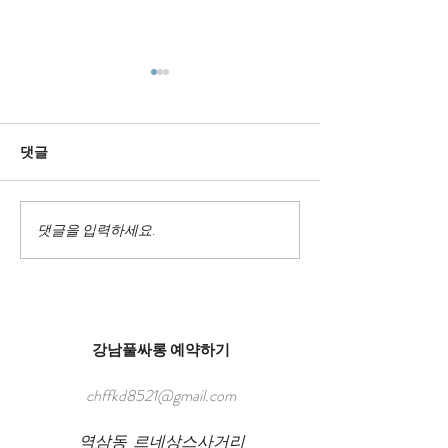
댓글
강남룸싸롱 세인트룸
댓글을 입력하세요.
강남 밤문화 종
내
강남풀싸롱 예약하기
chffkd8521@gmail.com
역삼동 르네상스사거리